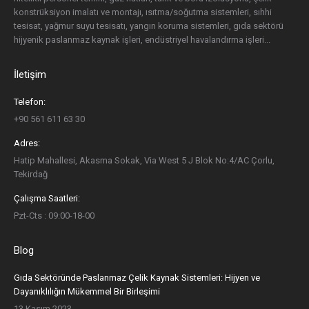
konstrüksiyon imalatı ve montajı, ısıtma/soğutma sistemleri, sıhhi
tesisat, yağmur suyu tesisatı, yangın koruma sistemleri, gıda sektörü
hijyenik paslanmaz kaynak işleri, endüstriyel havalandırma işleri...
İletişim
Telefon:
+90 561 611 63 30
Adres:
Hatip Mahallesi, Akasma Sokak, Via West 5 J Blok No:4/AC Çorlu,
Tekirdağ
Çalışma Saatleri:
Pzt-Cts : 09:00-18-00
Blog
Gıda Sektöründe Paslanmaz Çelik Kaynak Sistemleri: Hijyen ve
Dayanıklılığın Mükemmel Bir Birleşimi
13 Kasım 2023