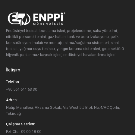
Endüstriyel tesisat, borulama işleri, projelendirme, saha yönetimi,
nitelikli personel temini, gaz hatları, tank ve boru izolasyonu, çelik
konstrüksiyon imalatı ve montajı, ısıtma/soğutma sistemleri, sıhhi
tesisat, yağmur suyu tesisatı, yangın koruma sistemleri, gıda sektörü
hijyenik paslanmaz kaynak işleri, endüstriyel havalandırma işleri...
İletişim
Telefon:
+90 561 611 63 30
Adres:
Hatip Mahallesi, Akasma Sokak, Via West 5 J Blok No:4/AC Çorlu,
Tekirdağ
Çalışma Saatleri:
Pzt-Cts : 09:00-18-00