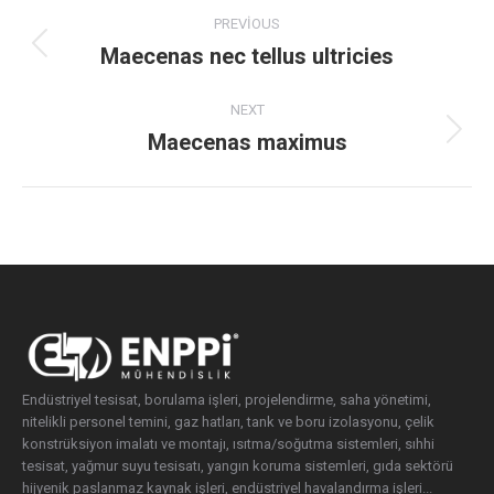
Project
PREVIOUS
navigation
Maecenas nec tellus ultricies
Previous
project:
NEXT
Maecenas maximus
Next
project:
Endüstriyel tesisat, borulama işleri, projelendirme, saha yönetimi,
nitelikli personel temini, gaz hatları, tank ve boru izolasyonu, çelik
konstrüksiyon imalatı ve montajı, ısıtma/soğutma sistemleri, sıhhi
tesisat, yağmur suyu tesisatı, yangın koruma sistemleri, gıda sektörü
hijyenik paslanmaz kaynak işleri, endüstriyel havalandırma işleri...